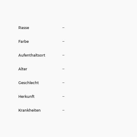
Wir sagen Danke
Krankenversicherung für Hunde
–
Rasse
Allgemeiner Tierschutz und Recht
–
Farbe
Interessante Links
–
Aufenthaltsort
–
Alter
–
Geschlecht
–
Herkunft
–
Krankheiten