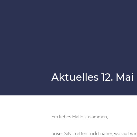
Aktuelles 12. Mai
Ein liebes Hallo zusammen,
unser SiN Treffen rückt näher, worauf wir 