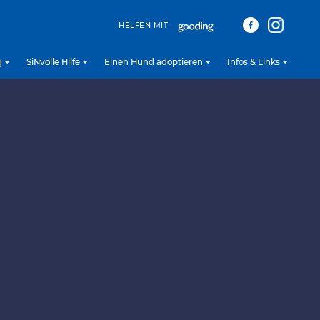
HELFEN MIT
g
SiNvolle Hilfe
Einen Hund adoptieren
Infos & Links