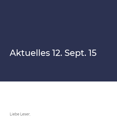
SiN-Sportteam
Vom Notfellchen zum Happy Sammy
Jetzt spenden
Downloads & Formulare
Regenbogenbrücke
Pflegestelle
SiN Notfellchen
Patenschaften
Überlegungen vor der Adoption
Der Samojede
Aktuelles 12. Sept. 15
Flugpate
Vermittlungsablauf
Parasitäre Erkrankungen
Mitglied werden
Der erste Tag mit dem Hund
Kinder und Hunde
Helfen Sie durch Ihren Einkauf
Die Welpenphasen
SocialBay
Namensfindung
Sammyfell Spenden
Liebe Leser,
Notfellchen & Tierschutz