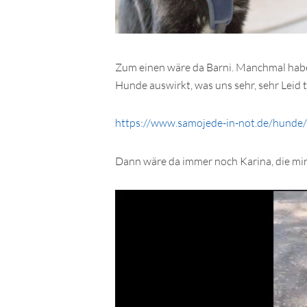
Zum einen wäre da Barni. Manchmal haben
Hunde auswirkt, was uns sehr, sehr Leid 
https://www.samojede-in-not.de/hunde/
Dann wäre da immer noch Karina, die mir
Video-
Player