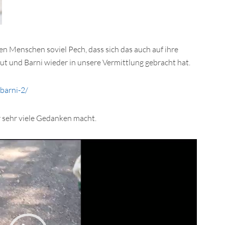
 Menschen soviel Pech, dass sich das auch auf ihre
tut und Barni wieder in unsere Vermittlung gebracht hat.
barni-2/
 sehr viele Gedanken macht.