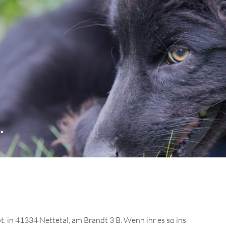
.
t. in 41334 Nettetal, am Brandt 3 B. Wenn ihr es so ins