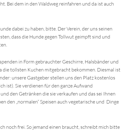
ht. Bei dem in den Waldweg reinfahren und da ist auch
nde dabei zu haben, bitte. Der Verein, der uns seinen
isten, dass die Hunde gegen Tollwut geimpft sind und
ten.
spenden in Form gebrauchter Geschirre, Halsbänder und
ja die tollsten Kuchen mitgebracht bekommen. Diesmal ist
ender: unsere Gastgeber stellen uns den Platz kostenlos
ich ist). Sie verdienen für den ganze Aufwand
 und den Getränken die sie verkaufen und das sei Ihnen
ben den „normalen“ Speisen auch vegetarische und Dinge
h noch frei. So jemand einen braucht, schreibt mich bitte