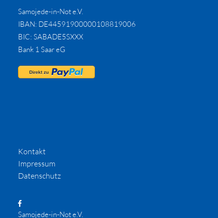
Samojede-in-Not e.V.
IBAN: DE44591900000108819006
BIC: SABADE5SXXX
Bank 1 Saar eG
Kontakt
Impressum
Datenschutz
Samojede-in-Not e.V.