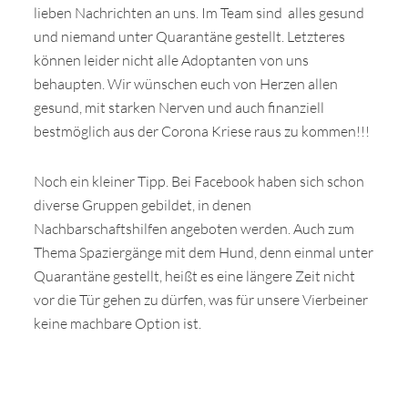
lieben Nachrichten an uns. Im Team sind alles gesund
Wir sagen Danke
und niemand unter Quarantäne gestellt. Letzteres
Krankenversicherung für Hunde
können leider nicht alle Adoptanten von uns
behaupten. Wir wünschen euch von Herzen allen
Allgemeiner Tierschutz und Recht
gesund, mit starken Nerven und auch finanziell
bestmöglich aus der Corona Kriese raus zu kommen!!!
Interessante Links
Noch ein kleiner Tipp. Bei Facebook haben sich schon
diverse Gruppen gebildet, in denen
Nachbarschaftshilfen angeboten werden. Auch zum
Thema Spaziergänge mit dem Hund, denn einmal unter
Quarantäne gestellt, heißt es eine längere Zeit nicht
vor die Tür gehen zu dürfen, was für unsere Vierbeiner
keine machbare Option ist.