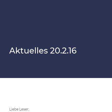
SiN-Sportteam
Vom Notfellchen zum Happy Sammy
Jetzt spenden
Downloads & Formulare
Regenbogenbrücke
Pflegestelle
SiN Notfellchen
Patenschaften
Überlegungen vor der Adoption
Der Samojede
Aktuelles 20.2.16
Flugpate
Vermittlungsablauf
Parasitäre Erkrankungen
Mitglied werden
Der erste Tag mit dem Hund
Kinder und Hunde
Helfen Sie durch Ihren Einkauf
Die Welpenphasen
SocialBay
Namensfindung
Sammyfell Spenden
Liebe Leser,
Notfellchen & Tierschutz