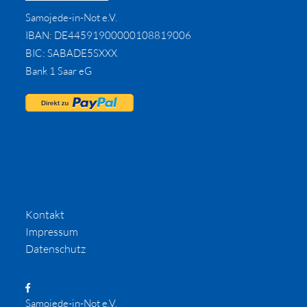
Samojede-in-Not e.V.
IBAN: DE44591900000108819006
BIC: SABADE5SXXX
Bank 1 Saar eG
Kontakt
Impressum
Datenschutz
Samojede-in-Not e.V.