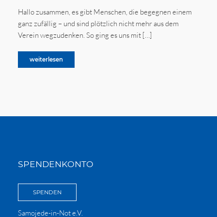
Hallo zusammen, es gibt Menschen, die begegnen einem
ganz zufällig – und sind plötzlich nicht mehr aus dem
Verein wegzudenken. So ging es uns mit […]
weiterlesen
SPENDENKONTO
SPENDEN
Samojede-in-Not e.V.