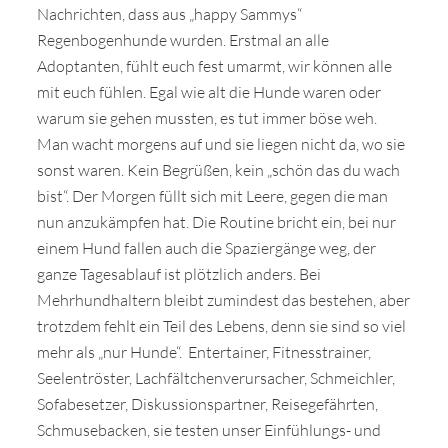
Nachrichten, dass aus „happy Sammys“
Wir sagen Danke
Regenbogenhunde wurden. Erstmal an alle
Krankenversicherung für Hunde
Adoptanten, fühlt euch fest umarmt, wir können alle
mit euch fühlen. Egal wie alt die Hunde waren oder
Allgemeiner Tierschutz und Recht
warum sie gehen mussten, es tut immer böse weh.
Man wacht morgens auf und sie liegen nicht da, wo sie
Interessante Links
sonst waren. Kein Begrüßen, kein „schön das du wach
bist“. Der Morgen füllt sich mit Leere, gegen die man
nun anzukämpfen hat. Die Routine bricht ein, bei nur
einem Hund fallen auch die Spaziergänge weg, der
ganze Tagesablauf ist plötzlich anders. Bei
Mehrhundhaltern bleibt zumindest das bestehen, aber
trotzdem fehlt ein Teil des Lebens, denn sie sind so viel
mehr als „nur Hunde“. Entertainer, Fitnesstrainer,
Seelentröster, Lachfältchenverursacher, Schmeichler,
Sofabesetzer, Diskussionspartner, Reisegefährten,
Schmusebacken, sie testen unser Einfühlungs- und