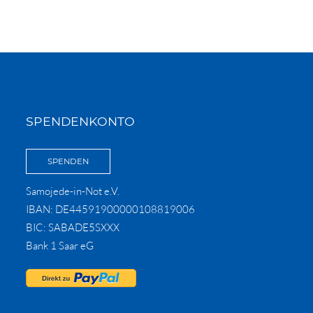
SPENDENKONTO
SPENDEN
Samojede-in-Not e.V.
IBAN: DE44591900000108819006
BIC: SABADE5SXXX
Bank 1 Saar eG