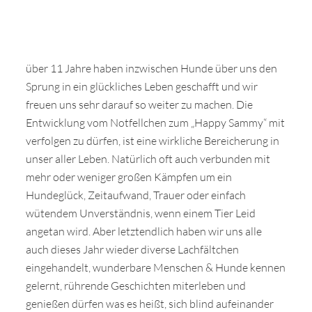
Wir sagen Danke
Krankenversicherung für Hunde
über 11 Jahre haben inzwischen Hunde über uns den
Allgemeiner Tierschutz und Recht
Sprung in ein glückliches Leben geschafft und wir
freuen uns sehr darauf so weiter zu machen. Die
Interessante Links
Entwicklung vom Notfellchen zum „Happy Sammy“ mit
verfolgen zu dürfen, ist eine wirkliche Bereicherung in
unser aller Leben. Natürlich oft auch verbunden mit
mehr oder weniger großen Kämpfen um ein
Hundeglück, Zeitaufwand, Trauer oder einfach
wütendem Unverständnis, wenn einem Tier Leid
angetan wird. Aber letztendlich haben wir uns alle
auch dieses Jahr wieder diverse Lachfältchen
eingehandelt, wunderbare Menschen & Hunde kennen
gelernt, rührende Geschichten miterleben und
genießen dürfen was es heißt, sich blind aufeinander