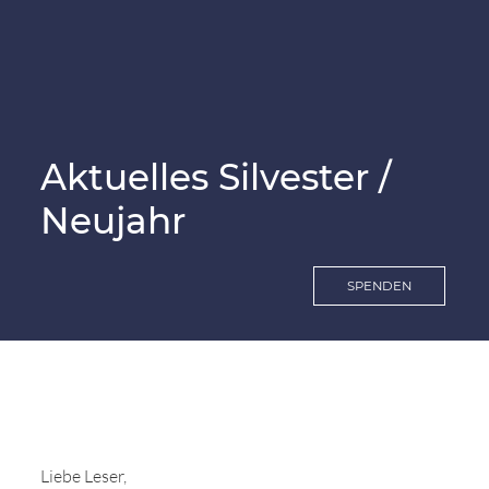
SiN-Sportteam
Vom Notfellchen zum Happy Sammy
Jetzt spenden
Downloads & Formulare
Regenbogenbrücke
Pflegestelle
SiN Notfellchen
Patenschaften
Überlegungen vor der Adoption
Aktuelles Silvester /
Der Samojede
Neujahr
Flugpate
Vermittlungsablauf
Parasitäre Erkrankungen
Mitglied werden
Der erste Tag mit dem Hund
SPENDEN
Kinder und Hunde
Helfen Sie durch Ihren Einkauf
Die Welpenphasen
SocialBay
Namensfindung
Sammyfell Spenden
Liebe Leser,
Notfellchen & Tierschutz