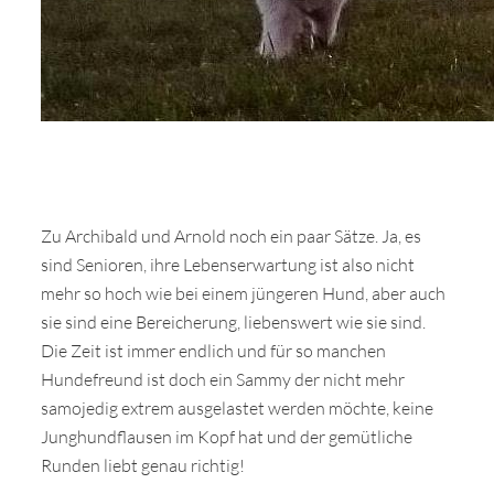
Zu Archibald und Arnold noch ein paar Sätze. Ja, es
sind Senioren, ihre Lebenserwartung ist also nicht
mehr so hoch wie bei einem jüngeren Hund, aber auch
sie sind eine Bereicherung, liebenswert wie sie sind.
Die Zeit ist immer endlich und für so manchen
Hundefreund ist doch ein Sammy der nicht mehr
samojedig extrem ausgelastet werden möchte, keine
Junghundflausen im Kopf hat und der gemütliche
Runden liebt genau richtig!