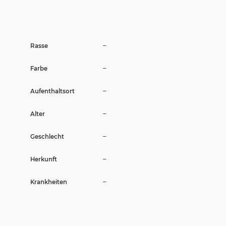
Wir sagen Danke
Krankenversicherung für Hunde
–
Rasse
Allgemeiner Tierschutz und Recht
–
Farbe
Interessante Links
–
Aufenthaltsort
–
Alter
–
Geschlecht
–
Herkunft
–
Krankheiten