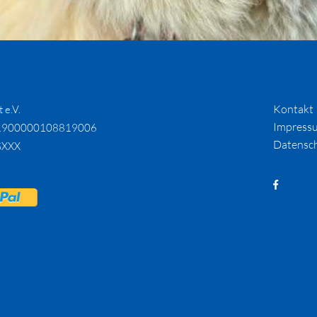
Kontakt
 e.V.
Impress
1900000108819006
Datensc
SXXX