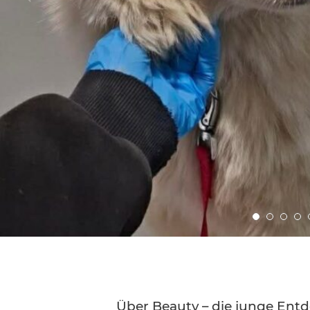
Gehe
Gehe
Gehe
Ge
zu
zu
zu
zu
Bild
Bild
Bild
Bil
Nummer
Nummer
Numm
Nu
1
2
3
4
Über Beauty – die junge Entd