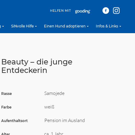
HELFEN MIT
g
SiNvolle Hilfe
Einen Hund adoptieren
Infos & Links
Beauty – die junge
Entdeckerin
Samojede
Rasse
weiß
Farbe
Pension im Ausland
Aufenthaltsort
ca. 1 Jahr
Alter