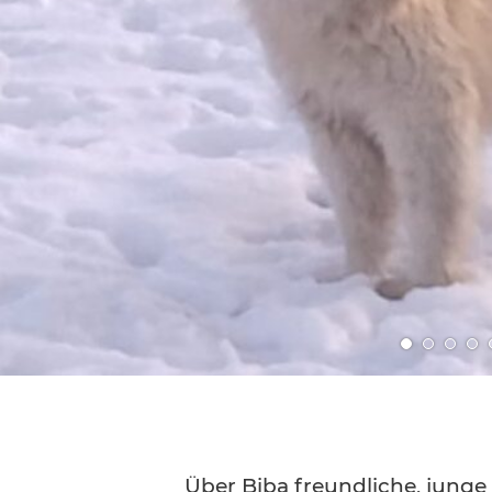
Gehe
Gehe
Gehe
Ge
zu
zu
zu
zu
Bild
Bild
Bild
Bil
Nummer
Nummer
Numm
Nu
1
2
3
4
Über Biba freundliche, jung