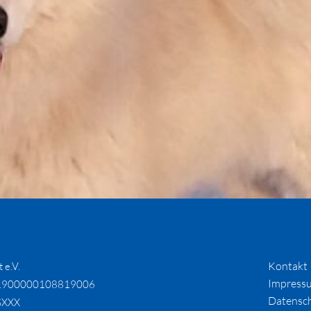
Kontakt
 e.V.
Impress
1900000108819006
Datensc
SXXX