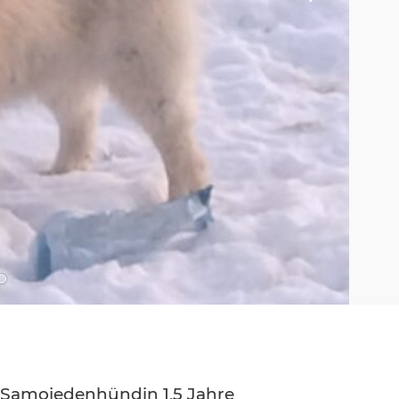
he
Gehe
zu
d
Bild
er
mmer
Nummer
5
e Samojedenhündin 1,5 Jahre