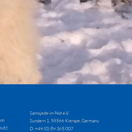
Samojede-in-Not e.V.
um
Sundern 1, 58566 Kierspe, Germany
hutz
+49 (0) 89 365 007
D: