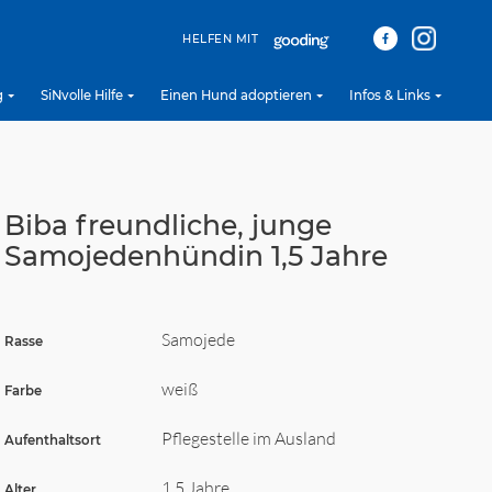
HELFEN MIT
g
SiNvolle Hilfe
Einen Hund adoptieren
Infos & Links
Biba freundliche, junge
Samojedenhündin 1,5 Jahre
Samojede
Rasse
weiß
Farbe
Pflegestelle im Ausland
Aufenthaltsort
1,5 Jahre
Alter