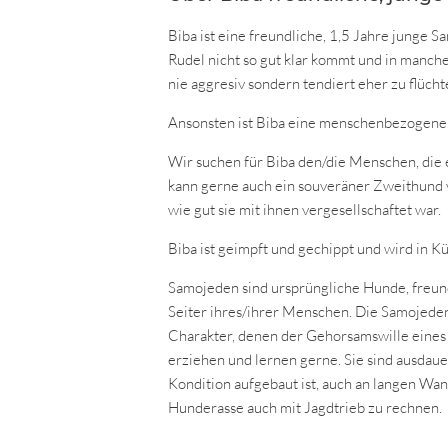
Biba ist eine freundliche, 1,5 Jahre junge
Rudel nicht so gut klar kommt und in manchen
nie aggresiv sondern tendiert eher zu flüch
Ansonsten ist Biba eine menschenbezogene
Wir suchen für Biba den/die Menschen, die e
kann gerne auch ein souveräner Zweithund v
wie gut sie mit ihnen vergesellschaftet war.
Biba ist geimpft und gechippt und wird in Kü
Samojeden sind ursprüngliche Hunde, freundl
Seiter ihres/ihrer Menschen. Die Samojede
Charakter, denen der Gehorsamswille eines 
erziehen und lernen gerne. Sie sind ausdau
Kondition aufgebaut ist, auch an langen Wan
Hunderasse auch mit Jagdtrieb zu rechnen.