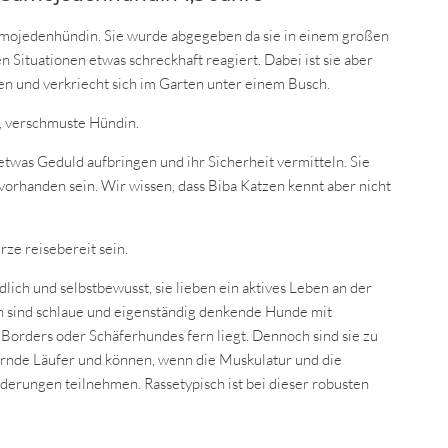
 Samojedenhündin. Sie wurde abgegeben da sie in einem großen
 Situationen etwas schreckhaft reagiert. Dabei ist sie aber
ten und verkriecht sich im Garten unter einem Busch.
, verschmuste Hündin.
twas Geduld aufbringen und ihr Sicherheit vermitteln. Sie
orhanden sein. Wir wissen, dass Biba Katzen kennt aber nicht
rze reisebereit sein.
ich und selbstbewusst, sie lieben ein aktives Leben an der
n sind schlaue und eigenständig denkende Hunde mit
Borders oder Schäferhundes fern liegt. Dennoch sind sie zu
ernde Läufer und können, wenn die Muskulatur und die
derungen teilnehmen. Rassetypisch ist bei dieser robusten