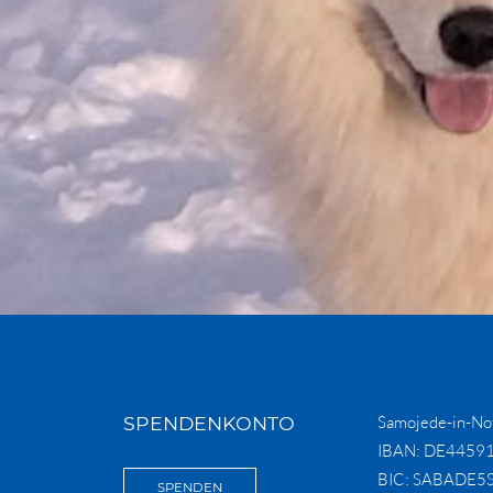
SPENDENKONTO
Samojede-in-Not
IBAN: DE4459
BIC: SABADE5
SPENDEN