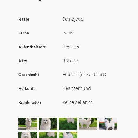
Wir sagen Danke
Krankenversicherung für Hunde
Samojede
Rasse
Allgemeiner Tierschutz und Recht
weiß
Farbe
Besitzer
Aufenthaltsort
Interessante Links
4 Jahre
Alter
Hündin (unkastriert)
Geschlecht
Besitzerhund
Herkunft
keine bekannt
Krankheiten