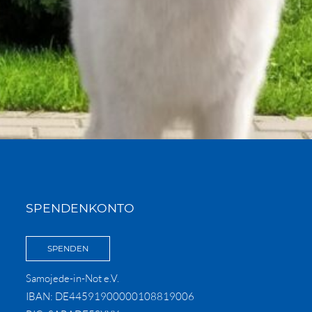
SPENDENKONTO
SPENDEN
Samojede-in-Not e.V.
IBAN: DE44591900000108819006