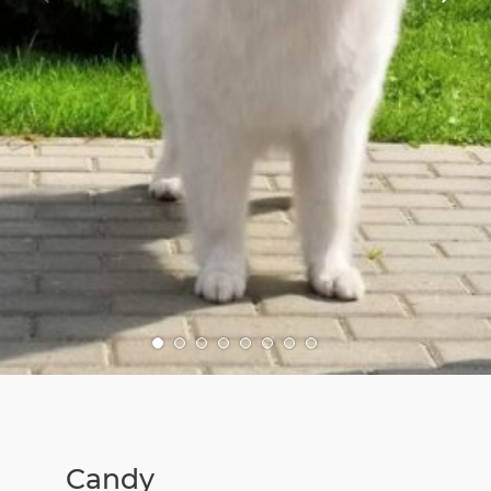
SiN-Sportteam
Vom Notfellchen zum Happy Sammy
Jetzt spenden
Downloads & Formulare
Regenbogenbrücke
Pflegestelle
SiN Notfellchen
Patenschaften
Überlegungen vor der Adoption
Der Samojede
Flugpate
Vermittlungsablauf
Parasitäre Erkrankungen
Mitglied werden
Der erste Tag mit dem Hund
Kinder und Hunde
Helfen Sie durch Ihren Einkauf
Gehe
Gehe
Gehe
Gehe
Gehe
Gehe
Gehe
Gehe
Die Welpenphasen
zu
zu
zu
zu
zu
zu
zu
zu
Bild
Bild
Bild
Bild
Bild
Bild
Bild
Bild
SocialBay
Nummer
Nummer
Nummer
Nummer
Nummer
Nummer
Nummer
Nummer
Namensfindung
1
2
3
4
5
6
7
8
Sammyfell Spenden
Candy
Notfellchen & Tierschutz