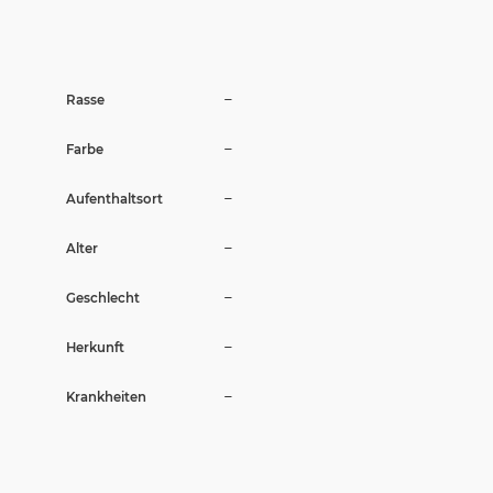
Wir sagen Danke
Krankenversicherung für Hunde
–
Rasse
Allgemeiner Tierschutz und Recht
–
Farbe
Interessante Links
–
Aufenthaltsort
–
Alter
–
Geschlecht
–
Herkunft
–
Krankheiten