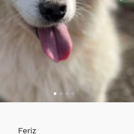
SiN-Sportteam
Vom Notfellchen zum Happy Sammy
Jetzt spenden
Downloads & Formulare
Regenbogenbrücke
Pflegestelle
SiN Notfellchen
Patenschaften
Überlegungen vor der Adoption
Der Samojede
Flugpate
Vermittlungsablauf
Parasitäre Erkrankungen
Mitglied werden
Der erste Tag mit dem Hund
Kinder und Hunde
Helfen Sie durch Ihren Einkauf
Gehe
Gehe
Gehe
Gehe
Die Welpenphasen
zu
zu
zu
zu
Bild
Bild
Bild
Bild
SocialBay
Nummer
Nummer
Nummer
Nummer
Namensfindung
1
2
3
4
Sammyfell Spenden
Feriz
Notfellchen & Tierschutz