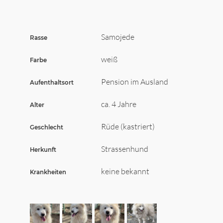
Wir sagen Danke
Krankenversicherung für Hunde
Samojede
Rasse
Allgemeiner Tierschutz und Recht
weiß
Farbe
Interessante Links
Pension im Ausland
Aufenthaltsort
ca. 4 Jahre
Alter
Rüde (kastriert)
Geschlecht
Strassenhund
Herkunft
keine bekannt
Krankheiten