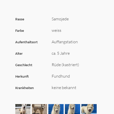
Wir sagen Danke
Krankenversicherung für Hunde
Samojede
Rasse
Allgemeiner Tierschutz und Recht
weiss
Farbe
Interessante Links
Auffangstation
Aufenthaltsort
ca. 5 Jahre
Alter
Rüde (kastriert)
Geschlecht
Fundhund
Herkunft
keine bekannt
Krankheiten