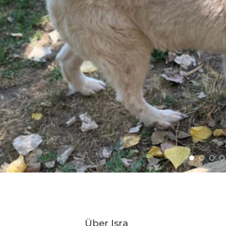
Gehe
Gehe
Geh
G
zu
zu
zu
z
Bild
Bild
Bild
B
Nummer
Numme
Num
N
1
2
3
4
Über Isra