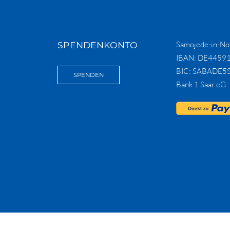
SPENDENKONTO
Samojede-in-Not
IBAN: DE4459
BIC: SABADE5
SPENDEN
Bank 1 Saar eG