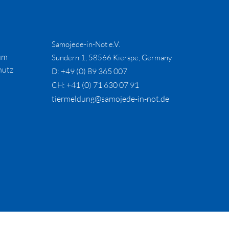
Samojede-in-Not e.V.
um
Sundern 1, 58566 Kierspe, Germany
hutz
+49 (0) 89 365 007
D:
+41 (0) 71 630 07 91
CH:
tiermeldung@samojede-in-not.de