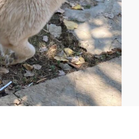
e
ehe
u
ild
r
mer
ummer