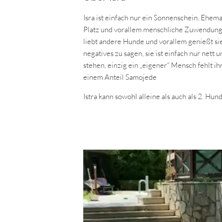
Isra ist einfach nur ein Sonnenschein. Ehem
Platz und vorallem menschliche Zuwendung. I
liebt andere Hunde und vorallem genießt sie
negatives zu sagen, sie ist einfach nur nett 
stehen, einzig ein „eigener“ Mensch fehlt ihr 
einem Anteil Samojede
Istra kann sowohl alleine als auch als 2. Hun