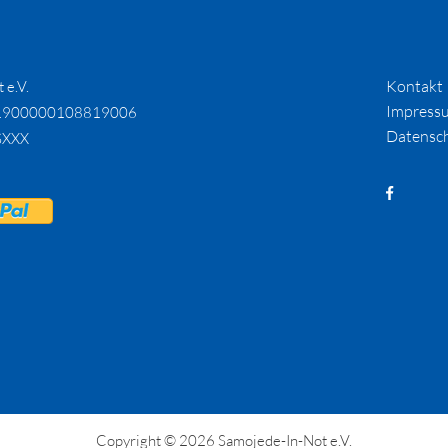
Kontakt
 e.V.
Impress
1900000108819006
Datensc
SXXX
Copyright © 2026 Samojede-In-Not e.V.