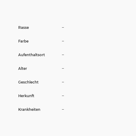
Wir sagen Danke
Krankenversicherung für Hunde
–
Rasse
Allgemeiner Tierschutz und Recht
–
Farbe
Interessante Links
–
Aufenthaltsort
–
Alter
–
Geschlecht
–
Herkunft
–
Krankheiten