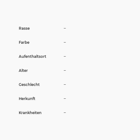
Wir sagen Danke
Krankenversicherung für Hunde
–
Rasse
Allgemeiner Tierschutz und Recht
–
Farbe
Interessante Links
–
Aufenthaltsort
–
Alter
–
Geschlecht
–
Herkunft
–
Krankheiten