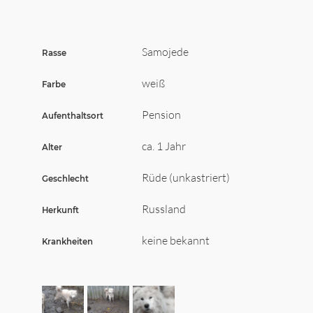
Wir sagen Danke
Krankenversicherung für Hunde
Samojede
Rasse
Allgemeiner Tierschutz und Recht
weiß
Farbe
Interessante Links
Pension
Aufenthaltsort
ca. 1 Jahr
Alter
Rüde (unkastriert)
Geschlecht
Russland
Herkunft
keine bekannt
Krankheiten