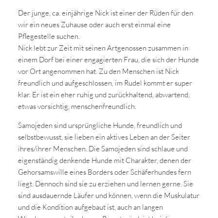
Der junge, ca. einjährige Nick ist einer der Rüden für den
wir ein neues Zuhause oder auch erst einmal eine
Pflegestelle suchen.
Nick lebt zur Zeit mit seinen Artgenossen zusammen in
einem Dorf bei einer engagierten Frau, die sich der Hunde
vor Ort angenommen hat. Zu den Menschen ist Nick
freundlich und aufgeschlossen, im Rudel kommt er super
klar. Er ist ein eher ruhig und zurückhaltend, abwartend,
etwas vorsichtig, menschenfreundlich.
Samojeden sind ursprüngliche Hunde, freundlich und
selbstbewusst, sie lieben ein aktives Leben an der Seiter
ihres/ihrer Menschen. Die Samojeden sind schlaue und
eigenständig denkende Hunde mit Charakter, denen der
Gehorsamswille eines Borders oder Schäferhundes fern
liegt. Dennoch sind sie zu erziehen und lernen gerne. Sie
sind ausdauernde Läufer und können, wenn die Muskulatur
und die Kondition aufgebaut ist, auch an langen