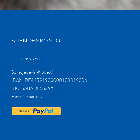
SPENDENKONTO
SPENDEN
Samojede-in-Not e.V.
IBAN: DE44591900000108819006
BIC: SABADE5SXXX
Bank 1 Saar eG