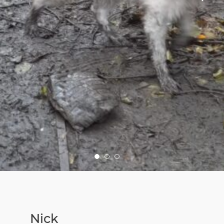
SiN-Sportteam
Vom Notfellchen zum Happy Sammy
Jetzt spenden
Downloads & Formulare
Regenbogenbrücke
Pflegestelle
SiN Notfellchen
Patenschaften
Überlegungen vor der Adoption
Der Samojede
Flugpate
Vermittlungsablauf
Parasitäre Erkrankungen
Mitglied werden
Der erste Tag mit dem Hund
Kinder und Hunde
Helfen Sie durch Ihren Einkauf
Gehe
Gehe
Gehe
Die Welpenphasen
zu
zu
zu
Bild
Bild
Bild
SocialBay
Nummer
Nummer
Nummer
Namensfindung
1
2
3
Sammyfell Spenden
Nick
Notfellchen & Tierschutz