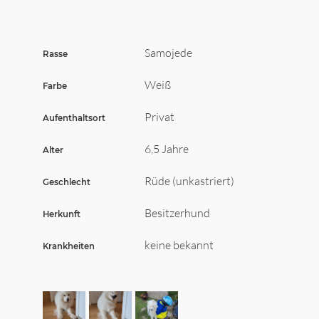
Wir sagen Danke
Krankenversicherung für Hunde
Samojede
Rasse
Allgemeiner Tierschutz und Recht
Weiß
Farbe
Interessante Links
Privat
Aufenthaltsort
6,5 Jahre
Alter
Rüde (unkastriert)
Geschlecht
Besitzerhund
Herkunft
keine bekannt
Krankheiten