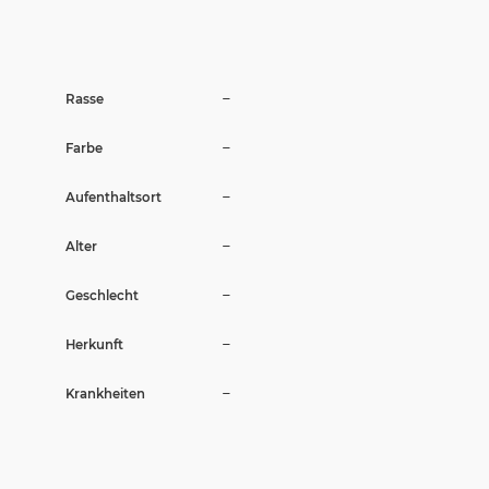
Wir sagen Danke
Krankenversicherung für Hunde
–
Rasse
Allgemeiner Tierschutz und Recht
–
Farbe
Interessante Links
–
Aufenthaltsort
–
Alter
–
Geschlecht
–
Herkunft
–
Krankheiten