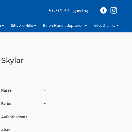
HELFEN MIT
g
SiNvolle Hilfe
Einen Hund adoptieren
Infos & Links
Skylar
–
Rasse
–
Farbe
–
Aufenthaltsort
–
Alter