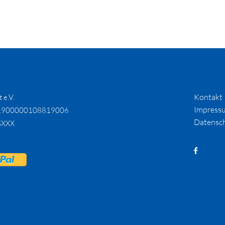
Kontakt
 e.V.
Impress
1900000108819006
Datensc
SXXX