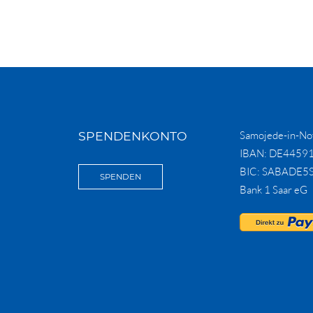
SPENDENKONTO
Samojede-in-Not
IBAN: DE4459
BIC: SABADE5
SPENDEN
Bank 1 Saar eG