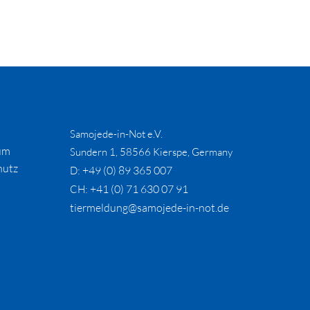
Samojede-in-Not e.V.
um
Sundern 1, 58566 Kierspe, Germany
hutz
+49 (0) 89 365 007
D:
+41 (0) 71 630 07 91
CH:
tiermeldung@samojede-in-not.de