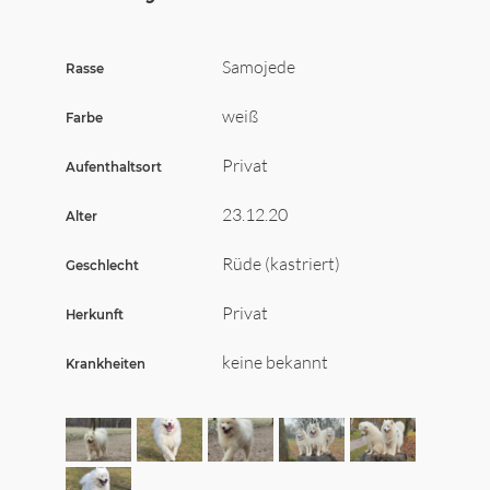
Wir sagen Danke
Krankenversicherung für Hunde
Samojede
Rasse
Allgemeiner Tierschutz und Recht
weiß
Farbe
Privat
Aufenthaltsort
Interessante Links
23.12.20
Alter
Rüde (kastriert)
Geschlecht
Privat
Herkunft
keine bekannt
Krankheiten