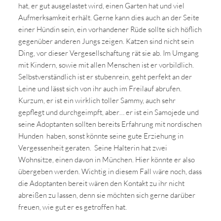
hat, er gut ausgelastet wird, einen Garten hat und viel
Aufmerksamkeit erhält. Gerne kann dies auch an der Seite
einer Hündin sein, ein vorhandener Rüde sollte sich höflich
gegenüber anderen Jungs zeigen. Katzen sind nicht sein
Ding, vor dieser Vergesellschaftung rät sie ab. Im Umgang
mit Kindern, sowie mit allen Menschen ist er vorbildlich.
Selbstverständlich ist er stubenrein, geht perfekt an der
Leine und lässt sich von ihr auch im Freilauf abrufen.
Kurzum, er ist ein wirklich toller Sammy, auch sehr
gepflegt und durchgeimpft, aber… er ist ein Samojede und
seine Adoptanten sollten bereits Erfahrung mit nordischen
Hunden haben, sonst könnte seine gute Erziehung in
Vergessenheit geraten. Seine Halterin hat zwei
Wohnsitze, einen davon in München. Hier könnte er also
übergeben werden. Wichtig in diesem Fall wäre noch, dass
die Adoptanten bereit wären den Kontakt zu ihr nicht
abreißen zu lassen, denn sie möchten sich gerne darüber
freuen, wie gut er es getroffen hat.