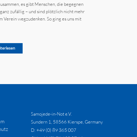
zusammen, es gibt Menschen, die begegnen
ganz zufällig – und sind plötzlich nicht mehr
m Verein wegzudenken. So ging es uns mit
iterlesen
Samojede-in-Not e.V.
um
Sundern 1, 58566 Kierspe, Germany
hutz
+49 (0) 89 365 007
D: