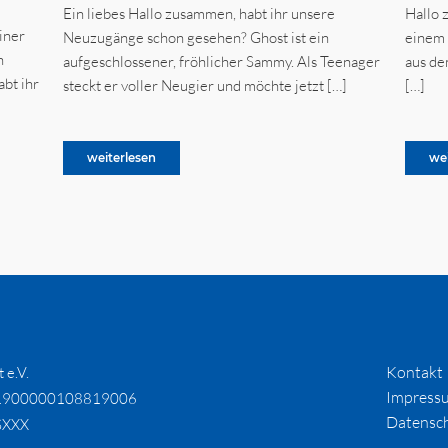
Ein liebes Hallo zusammen, habt ihr unsere
Hallo 
iner
Neuzugänge schon gesehen? Ghost ist ein
einem 
n
aufgeschlossener, fröhlicher Sammy. Als Teenager
aus de
bt ihr
steckt er voller Neugier und möchte jetzt […]
[…]
weiterlesen
we
Kontakt
 e.V.
Impress
1900000108819006
Datensc
SXXX