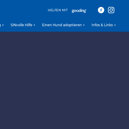
HELFEN MIT
g
SiNvolle Hilfe
Einen Hund adoptieren
Infos & Links