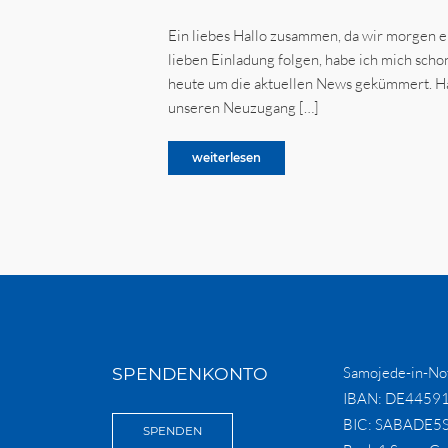
Ein liebes Hallo zusammen, da wir morgen e
lieben Einladung folgen, habe ich mich scho
heute um die aktuellen News gekümmert. Ha
unseren Neuzugang […]
weiterlesen
SPENDENKONTO
Samojede-in-Not
IBAN: DE4459
BIC: SABADE5
SPENDEN