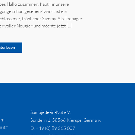
ebes Hallo zusammen, habt ihr unsere
änge schon gesehen? Ghost ist ein
chlossener, fröhlicher Sammy. Als Teenager
 er voller Neugier und möchte jetzt […]
iterlesen
Samojede-in-Not e.V.
um
Sundern 1, 58566 Kierspe, Germany
hutz
+49 (0) 89 365 007
D: