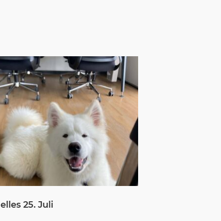
lles 25. Juli