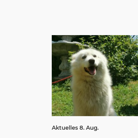
Aktuelles 8. Aug.