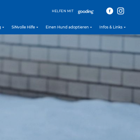
HELFEN MIT
g
SiNvolle Hilfe
Einen Hund adoptieren
Infos & Links