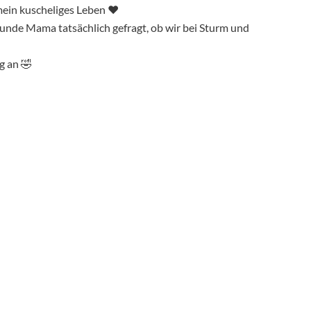
mein kuscheliges Leben ❤️
unde Mama tatsächlich gefragt, ob wir bei Sturm und
g an 🤣