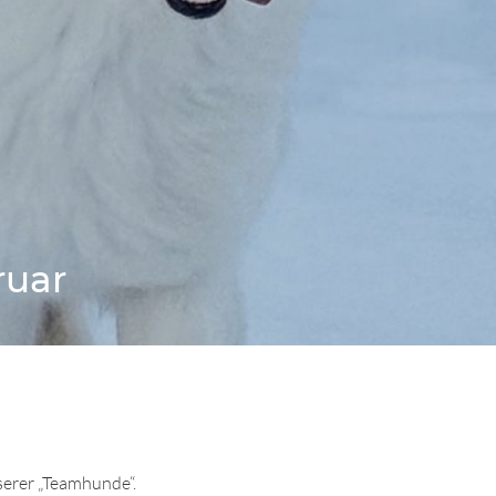
ruar
serer „Teamhunde“.