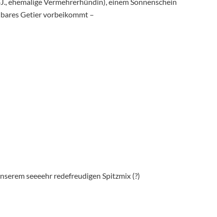
8J., ehemalige Vermehrerhündin), einem Sonnenschein
gdbares Getier vorbeikommt –
, unserem seeeehr redefreudigen Spitzmix (?)