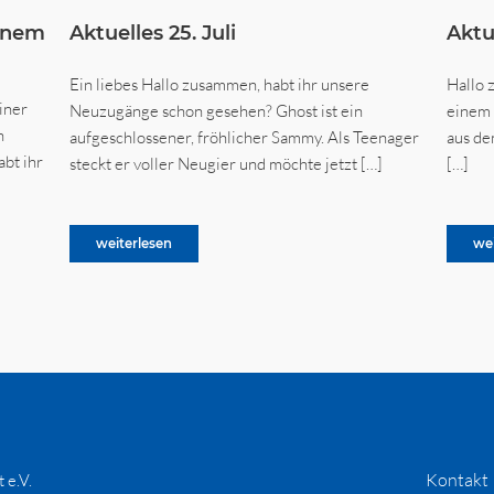
einem
Aktuelles 25. Juli
Aktue
Ein liebes Hallo zusammen, habt ihr unsere
Hallo 
iner
Neuzugänge schon gesehen? Ghost ist ein
einem 
n
aufgeschlossener, fröhlicher Sammy. Als Teenager
aus de
bt ihr
steckt er voller Neugier und möchte jetzt […]
[…]
weiterlesen
we
Kontakt
 e.V.