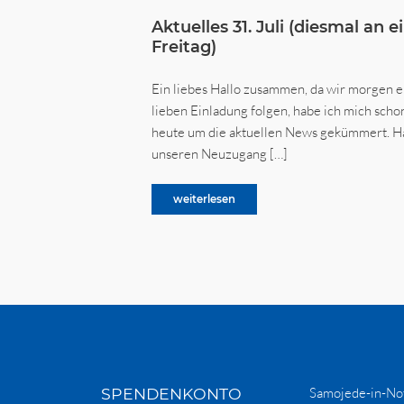
Aktuelles 31. Juli (diesmal an 
Freitag)
Ein liebes Hallo zusammen, da wir morgen e
lieben Einladung folgen, habe ich mich scho
heute um die aktuellen News gekümmert. Ha
unseren Neuzugang […]
weiterlesen
SPENDENKONTO
Samojede-in-Not