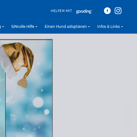
HELFEN MIT
g
SiNvolle Hilfe
Einen Hund adoptieren
Infos & Links