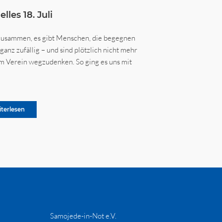
lles 18. Juli
zusammen, es gibt Menschen, die begegnen
ganz zufällig – und sind plötzlich nicht mehr
m Verein wegzudenken. So ging es uns mit
iterlesen
Samojede-in-Not e.V.