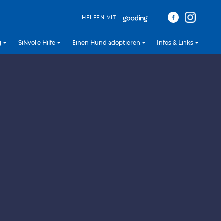
HELFEN MIT
g
SiNvolle Hilfe
Einen Hund adoptieren
Infos & Links