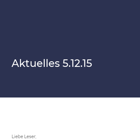
SiN-Sportteam
Vom Notfellchen zum Happy Sammy
Jetzt spenden
Downloads & Formulare
Regenbogenbrücke
Pflegestelle
SiN Notfellchen
Patenschaften
Überlegungen vor der Adoption
Der Samojede
Aktuelles 5.12.15
Flugpate
Vermittlungsablauf
Parasitäre Erkrankungen
Mitglied werden
Der erste Tag mit dem Hund
Kinder und Hunde
Helfen Sie durch Ihren Einkauf
Die Welpenphasen
SocialBay
Namensfindung
Sammyfell Spenden
Liebe Leser,
Notfellchen & Tierschutz