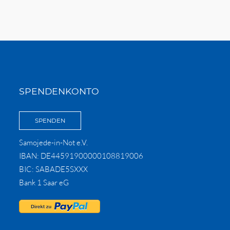
SPENDENKONTO
SPENDEN
Samojede-in-Not e.V.
IBAN: DE44591900000108819006
BIC: SABADE5SXXX
Bank 1 Saar eG