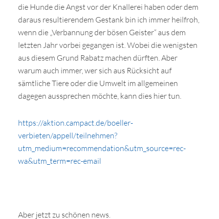
die Hunde die Angst vor der Knallerei haben oder dem
Wir sagen Danke
daraus resultierendem Gestank bin ich immer heilfroh,
Krankenversicherung für Hunde
wenn die „Verbannung der bösen Geister“ aus dem
letzten Jahr vorbei gegangen ist. Wobei die wenigsten
Allgemeiner Tierschutz und Recht
aus diesem Grund Rabatz machen dürften. Aber
warum auch immer, wer sich aus Rücksicht auf
Interessante Links
sämtliche Tiere oder die Umwelt im allgemeinen
dagegen aussprechen möchte, kann dies hier tun.
https://aktion.campact.de/boeller-
verbieten/appell/teilnehmen?
utm_medium=recommendation&utm_source=rec-
wa&utm_term=rec-email
Aber jetzt zu schönen news.