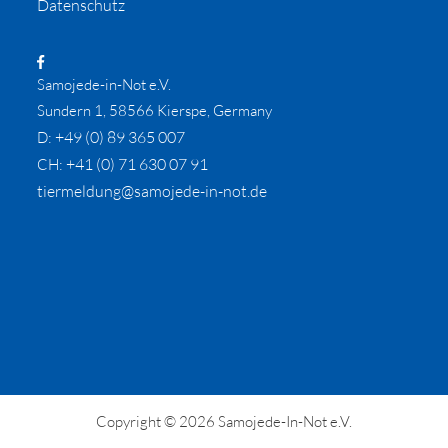
Datenschutz
Samojede-in-Not e.V.
Sundern 1, 58566 Kierspe, Germany
+49 (0) 89 365 007
D:
+41 (0) 71 630 07 91
CH:
tiermeldung@samojede-in-not.de
Copyright © 2026 Samojede-In-Not e.V.